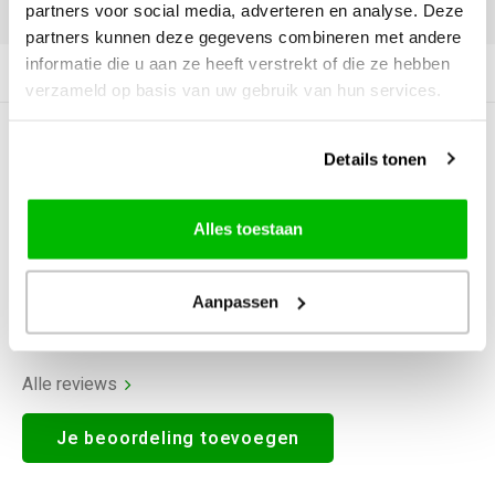
DELEN:
partners voor social media, adverteren en analyse. Deze
partners kunnen deze gegevens combineren met andere
informatie die u aan ze heeft verstrekt of die ze hebben
Productomschrijving
verzameld op basis van uw gebruik van hun services.
0
STERREN OP BASIS VAN
0
Details tonen
BEOORDELINGEN
0
Reviews
Alles toestaan
Aanpassen
Alle reviews
Je beoordeling toevoegen