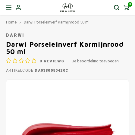
0
Home
Darwi Porseleinverf Karmijnrood 50 ml
DARWI
Darwi Porseleinverf Karmijnrood
50 ml
0
REVIEWS
Je beoordeling toevoegen
ARTIKELCODE
DA0380050420C