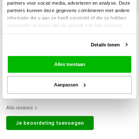
DELEN:
partners voor social media, adverteren en analyse. Deze
partners kunnen deze gegevens combineren met andere
informatie die u aan ze heeft verstrekt of die ze hebben
Productomschrijving
verzameld op basis van uw gebruik van hun services.
0
STERREN OP BASIS VAN
0
Details tonen
BEOORDELINGEN
0
Reviews
Alles toestaan
Aanpassen
Alle reviews
Je beoordeling toevoegen