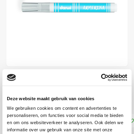
€4,45
DIRECT LEVERBAAR
Deze website maakt gebruik van cookies
zonder afbakken!
Lees meer
We gebruiken cookies om content en advertenties te
personaliseren, om functies voor social media te bieden
Toevoegen aan winkelwagen
en om ons websiteverkeer te analyseren. Ook delen we
informatie over uw gebruik van onze site met onze