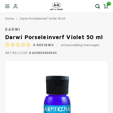
0
Home
Darwi Porseleinverf Violet 50 ml
DARWI
Darwi Porseleinverf Violet 50 ml
0
REVIEWS
Je beoordeling toevoegen
ARTIKELCODE
DA0380050900C