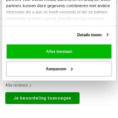
partners kunnen deze gegevens combineren met andere
Productomschrijving
informatie die u aan ze heeft verstrekt of die ze hebben
verzameld op basis van uw gebruik van hun services.
0
STERREN OP BASIS VAN
0
BEOORDELINGEN
Details tonen
0
Reviews
Alles toestaan
Aanpassen
Alle reviews
Je beoordeling toevoegen