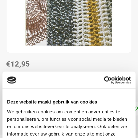
€12,95
DIRECT LEVERBAAR
Met 200 haak steken
Lees meer
Deze website maakt gebruik van cookies
Toevoegen aan winkelwagen
We gebruiken cookies om content en advertenties te
personaliseren, om functies voor social media te bieden
DELEN:
en om ons websiteverkeer te analyseren. Ook delen we
informatie over uw gebruik van onze site met onze