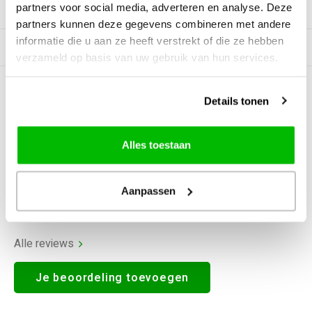
partners voor social media, adverteren en analyse. Deze
Productomschrijving
partners kunnen deze gegevens combineren met andere
informatie die u aan ze heeft verstrekt of die ze hebben
Gerelateerde producten
verzameld op basis van uw gebruik van hun services.
0
STERREN OP BASIS VAN
0
Details tonen
BEOORDELINGEN
0
Reviews
Alles toestaan
Aanpassen
Alle reviews
Je beoordeling toevoegen