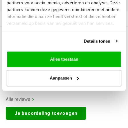
DELEN:
partners voor social media, adverteren en analyse. Deze
partners kunnen deze gegevens combineren met andere
informatie die u aan ze heeft verstrekt of die ze hebben
Productomschrijving
verzameld op basis van uw gebruik van hun services.
0
STERREN OP BASIS VAN
0
Details tonen
BEOORDELINGEN
0
Reviews
Alles toestaan
Aanpassen
Alle reviews
Je beoordeling toevoegen