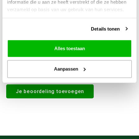
informatie die u aan ze heeft verstrekt of die ze hebben
0
STERREN OP BASIS VAN
0
verzameld op basis van uw gebruik van hun services.
BEOORDELINGEN
0
Reviews
Details tonen
Alles toestaan
Aanpassen
Alle reviews
Je beoordeling toevoegen