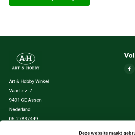
Vo
Art & Hobby Winkel
Vaart z.z. 7
9401 GE Assen
Nederland
06-27837449.
info(@)artenhobby.nl.
Deze website maakt gebru