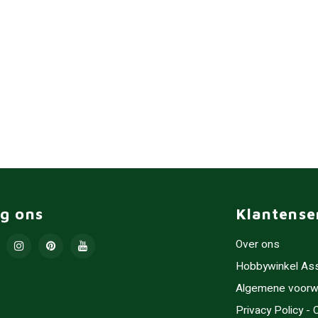
lg ons
Klantense
Over ons
Hobbywinkel As
Algemene voorw
Privacy Policy -