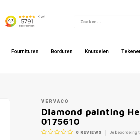
Fournituren
Borduren
Knutselen
Tekenen
VERVACO
Diamond painting Hel
0175610
0
REVIEWS
Je beoordeling 