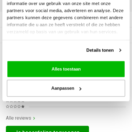
DELEN:
informatie over uw gebruik van onze site met onze
partners voor social media, adverteren en analyse. Deze
partners kunnen deze gegevens combineren met andere
Productomschrijving
informatie die u aan ze heeft verstrekt of die ze hebben
verzameld op basis van uw gebruik van hun services.
Gerelateerde producten
Details tonen
5
STERREN OP BASIS VAN
4
BEOORDELINGEN
4
Reviews
Alles toestaan
Aanpassen
Alle reviews