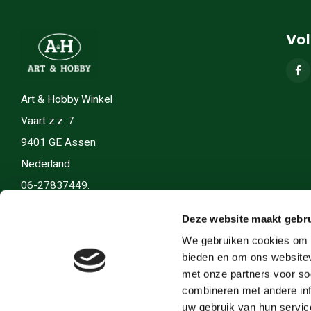
Vo
Art & Hobby Winkel
Vaart z.z. 7
9401 GE Assen
Nederland
06-27837449.
info(@)artenhobby.nl.
Deze website maakt gebru
We gebruiken cookies om c
bieden en om ons websitev
met onze partners voor so
combineren met andere inf
uw gebruik van hun servic