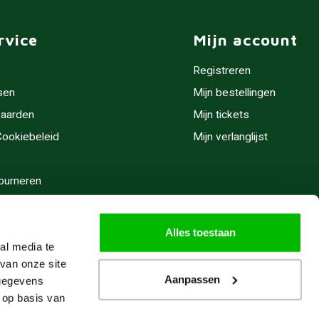
rvice
Mijn account
Registreren
sen
Mijn bestellingen
aarden
Mijn tickets
 Cookiebeleid
Mijn verlanglijst
ourneren
stijden
Alles toestaan
al media te
van onze site
Aanpassen
 gegevens
 op basis van