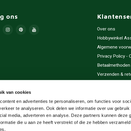
lg ons
Klantense
Over ons
Hobbywinkel As
Algemene voorw
Privacy Policy -
Betaalmethoden
Verzenden & ret
Contact/Opening
Sitemap
ik van cookies
Cadeaubonnen
ontent en advertenties te personaliseren, om functies voor soci
erkeer te analyseren. Ook delen we informatie over uw gebruik 
Inlijsten
cial media, adverteren en analyse. Deze partners kunnen deze
Servicegebieden
ormatie die u aan ze heeft verstrekt of die ze hebben verzameld
RSS-feed
es.