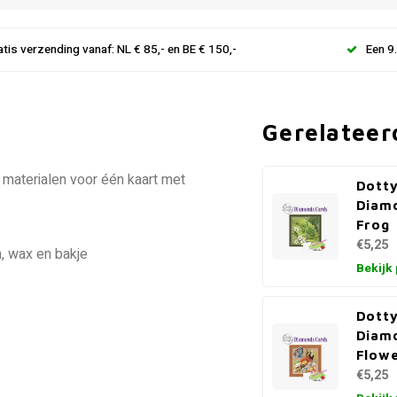
atis verzending vanaf: NL € 85,- en BE € 150,-
Een 9
Gerelateer
 materialen voor één kaart met
Dotty
Diam
Frog
€5,25
, wax en bakje
Bekijk
Dotty
Diam
Flowe
€5,25