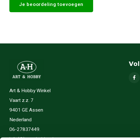
Je beoordeling toevoegen
Vo
Art & Hobby Winkel
Vaart z.z. 7
9401 GE Assen
Nederland
06-27837449.
info(@)artenhobby.nl.