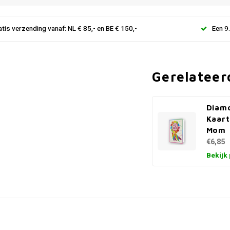
atis verzending vanaf: NL € 85,- en BE € 150,-
Een 9
Gerelateer
Diamo
Kaart
Mom
€6,85
Bekijk