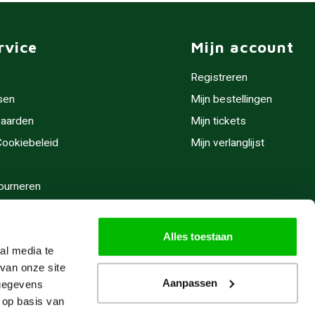
rvice
Mijn account
Registreren
sen
Mijn bestellingen
aarden
Mijn tickets
 Cookiebeleid
Mijn verlanglijst
ourneren
stijden
Alles toestaan
al media te
van onze site
Aanpassen
 gegevens
 op basis van