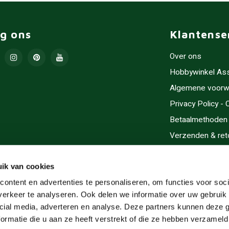
lg ons
Klantense
Over ons
Hobbywinkel As
Algemene voorw
Privacy Policy -
Betaalmethoden
Verzenden & ret
Contact/Opening
Sitemap
ik van cookies
Cadeaubonnen
ontent en advertenties te personaliseren, om functies voor soci
erkeer te analyseren. Ook delen we informatie over uw gebruik 
Inlijsten
cial media, adverteren en analyse. Deze partners kunnen deze
Servicegebieden
ormatie die u aan ze heeft verstrekt of die ze hebben verzameld