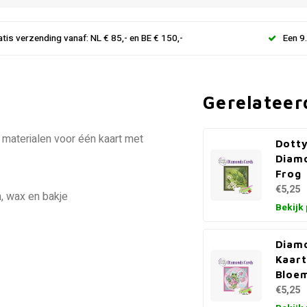
atis verzending vanaf: NL € 85,- en BE € 150,-
Een 9
Gerelateer
 materialen voor één kaart met
Dotty
Diam
Frog
€5,25
, wax en bakje
Bekijk
Diamo
Kaart
Bloe
€5,25