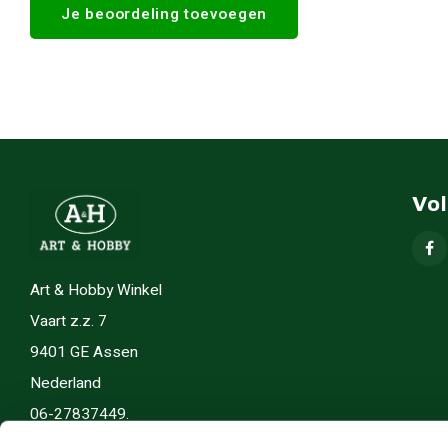
Je beoordeling toevoegen
Vo
Art & Hobby Winkel
Vaart z.z. 7
9401 GE Assen
Nederland
06-27837449.
info(@)artenhobby.nl.