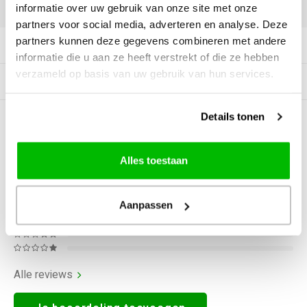
DELEN:
informatie over uw gebruik van onze site met onze
partners voor social media, adverteren en analyse. Deze
partners kunnen deze gegevens combineren met andere
Productomschrijving
informatie die u aan ze heeft verstrekt of die ze hebben
verzameld op basis van uw gebruik van hun services.
Gerelateerde producten
Details tonen
0
STERREN OP BASIS VAN
0
BEOORDELINGEN
0
Reviews
Alles toestaan
Aanpassen
Alle reviews