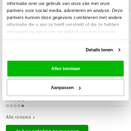
DELEN:
informatie over uw gebruik van onze site met onze
partners voor social media, adverteren en analyse. Deze
partners kunnen deze gegevens combineren met andere
Productomschrijving
informatie die u aan ze heeft verstrekt of die ze hebben
verzameld op basis van uw gebruik van hun services.
Gerelateerde producten
Details tonen
0
STERREN OP BASIS VAN
0
BEOORDELINGEN
0
Reviews
Alles toestaan
Aanpassen
Alle reviews