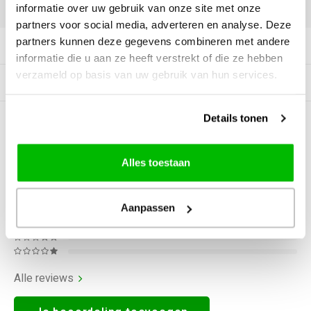
DELEN:
informatie over uw gebruik van onze site met onze
partners voor social media, adverteren en analyse. Deze
partners kunnen deze gegevens combineren met andere
Productomschrijving
informatie die u aan ze heeft verstrekt of die ze hebben
verzameld op basis van uw gebruik van hun services.
Gerelateerde producten
Details tonen
0
STERREN OP BASIS VAN
0
BEOORDELINGEN
0
Reviews
Alles toestaan
Aanpassen
Alle reviews