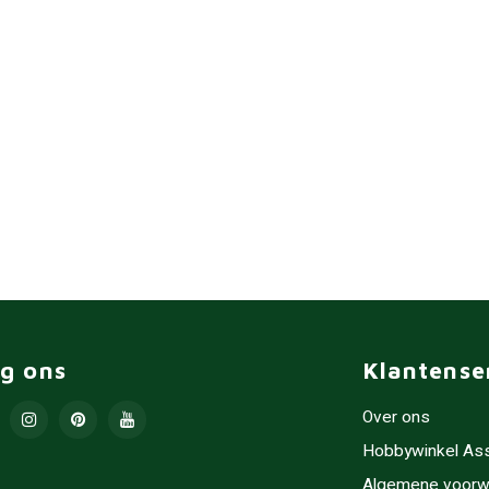
lg ons
Klantense
Over ons
Hobbywinkel As
Algemene voorw