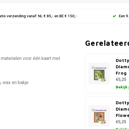
atis verzending vanaf: NL € 85,- en BE € 150,-
Een 9
Gerelateer
 materialen voor één kaart met
Dotty
Diam
Frog
€5,25
, wax en bakje
Bekijk
Dotty
Diam
Flowe
€5,25