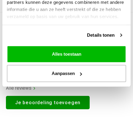
partners kunnen deze gegevens combineren met andere
Productomschrijving
informatie die u aan ze heeft verstrekt of die ze hebben
verzameld op basis van uw gebruik van hun services.
0
STERREN OP BASIS VAN
0
BEOORDELINGEN
Details tonen
0
Reviews
Alles toestaan
Aanpassen
Alle reviews
Je beoordeling toevoegen