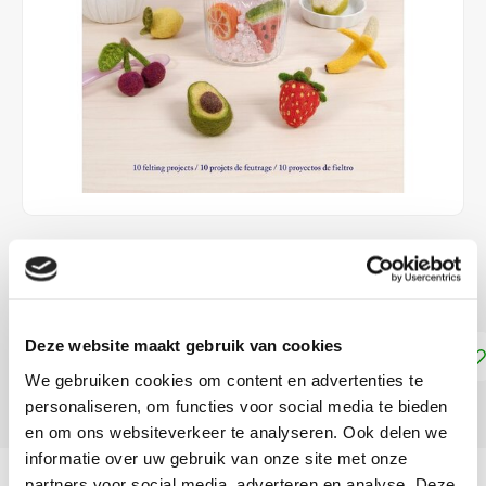
€3,99
DIRECT LEVERBAAR
Deze website maakt gebruik van cookies
Toevoegen aan winkelwagen
We gebruiken cookies om content en advertenties te
personaliseren, om functies voor social media te bieden
DELEN:
en om ons websiteverkeer te analyseren. Ook delen we
informatie over uw gebruik van onze site met onze
Productomschrijving
partners voor social media, adverteren en analyse. Deze