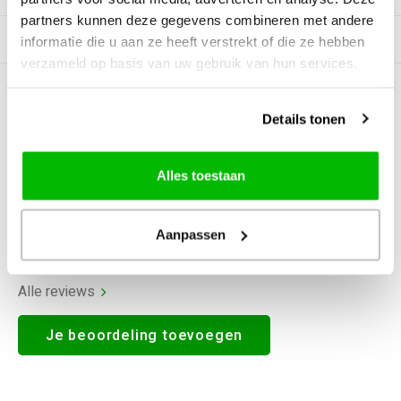
partners kunnen deze gegevens combineren met andere
Gerelateerde producten
informatie die u aan ze heeft verstrekt of die ze hebben
verzameld op basis van uw gebruik van hun services.
0
STERREN OP BASIS VAN
0
BEOORDELINGEN
Details tonen
0
Reviews
Alles toestaan
Aanpassen
Alle reviews
Je beoordeling toevoegen