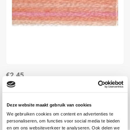
€2,45
DIRECT LEVERBAAR
ALS JE 11 PRODUCTEN VAN "DMC MOULINE ",
Deze website maakt gebruik van cookies
"DMC COLOUR VARIATIONS" OF "DMC LIGHT
EFFECTS " KOOPT, ONTVANG JE EEN KORTING VAN
We gebruiken cookies om content en advertenties te
100% OP HET LAAGSTGEPRIJSDE PRODUCT.
personaliseren, om functies voor social media te bieden
en om ons websiteverkeer te analyseren. Ook delen we