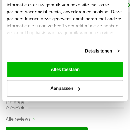
Toevoegen aan winkelwagen
informatie over uw gebruik van onze site met onze
partners voor social media, adverteren en analyse. Deze
partners kunnen deze gegevens combineren met andere
DELEN:
informatie die u aan ze heeft verstrekt of die ze hebben
verzameld op basis van uw gebruik van hun services.
Productomschrijving
Details tonen
0
STERREN OP BASIS VAN
0
BEOORDELINGEN
Alles toestaan
0
Reviews
Aanpassen
Alle reviews