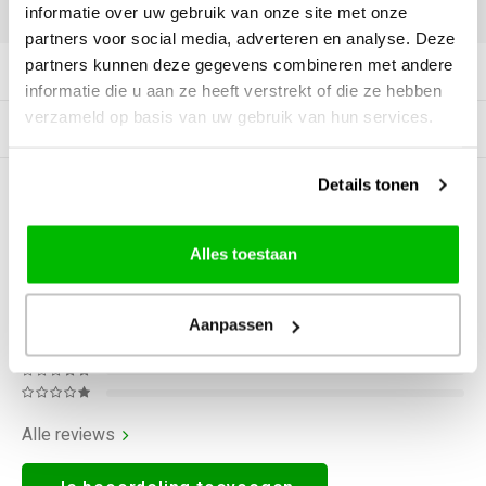
DELEN:
informatie over uw gebruik van onze site met onze
partners voor social media, adverteren en analyse. Deze
partners kunnen deze gegevens combineren met andere
Productomschrijving
informatie die u aan ze heeft verstrekt of die ze hebben
verzameld op basis van uw gebruik van hun services.
Gerelateerde producten
Details tonen
0
STERREN OP BASIS VAN
0
BEOORDELINGEN
0
Reviews
Alles toestaan
Aanpassen
Alle reviews