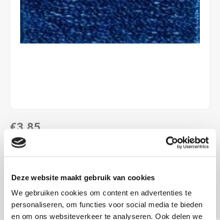
€3,85
DIRECT LEVERBAAR
ALS JE 11 PRODUCTEN VAN "DMC MOULINE ",
Deze website maakt gebruik van cookies
"DMC COLOUR VARIATIONS" OF "DMC LIGHT
EFFECTS " KOOPT, ONTVANG JE EEN KORTING VAN
We gebruiken cookies om content en advertenties te
100% OP HET LAAGSTGEPRIJSDE PRODUCT.
personaliseren, om functies voor social media te bieden
en om ons websiteverkeer te analyseren. Ook delen we