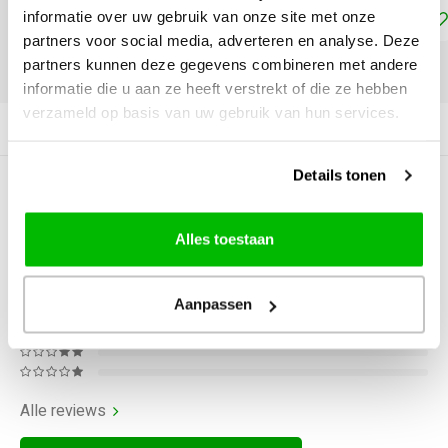
Toevoegen aan winkelwagen
informatie over uw gebruik van onze site met onze
partners voor social media, adverteren en analyse. Deze
partners kunnen deze gegevens combineren met andere
DELEN:
informatie die u aan ze heeft verstrekt of die ze hebben
verzameld op basis van uw gebruik van hun services.
Productomschrijving
Details tonen
0
STERREN OP BASIS VAN
0
BEOORDELINGEN
Alles toestaan
0
Reviews
Aanpassen
Alle reviews