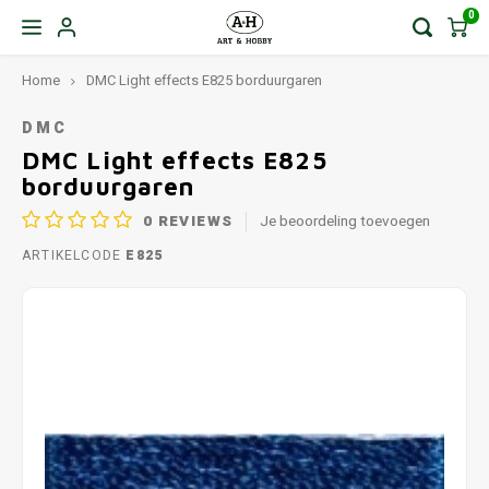
0
Home
DMC Light effects E825 borduurgaren
DMC
DMC Light effects E825
borduurgaren
0
REVIEWS
Je beoordeling toevoegen
ARTIKELCODE
E825