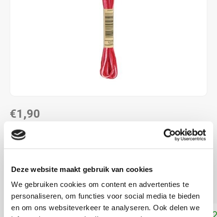
€1,90
DIRECT LEVERBAAR
ALS JE 11 PRODUCTEN VAN "DMC MOULINE ",
"DMC COLOUR VARIATIONS" OF "DMC LIGHT
Deze website maakt gebruik van cookies
EFFECTS " KOOPT, ONTVANG JE EEN KORTING VAN
100% OP HET LAAGSTGEPRIJSDE PRODUCT.
We gebruiken cookies om content en advertenties te
personaliseren, om functies voor social media te bieden
en om ons websiteverkeer te analyseren. Ook delen we
Toevoegen aan winkelwagen