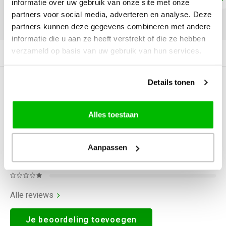
informatie over uw gebruik van onze site met onze
partners voor social media, adverteren en analyse. Deze
DELEN:
partners kunnen deze gegevens combineren met andere
informatie die u aan ze heeft verstrekt of die ze hebben
verzameld op basis van uw gebruik van hun services.
Productomschrijving
Details tonen
0
STERREN OP BASIS VAN
0
BEOORDELINGEN
0
Reviews
Alles toestaan
Aanpassen
Alle reviews
Je beoordeling toevoegen