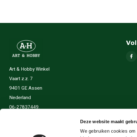
Vo
Art & Hobby Winkel
Vaart z.z. 7
9401 GE Assen
Nederland
06-27837449.
info(@)artenhobby.nl.
Deze website maakt gebru
We gebruiken cookies om c