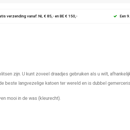
atis verzending vanaf: NL € 85,- en BE € 150,-
Een 9
litsen zijn. U kunt zoveel draadjes gebruiken als u wilt, afhanke
 de beste langvezelige katoen ter wereld en is dubbel gemerceri
ven mooi in de was (kleurecht).