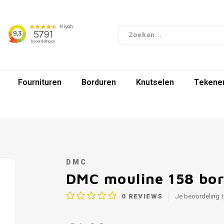
Fournituren
Borduren
Knutselen
Tekenen
DMC
DMC mouline 158 bo
0
REVIEWS
Je beoordeling 