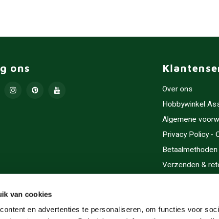
lg ons
Klantense
Over ons
Hobbywinkel As
Algemene voorw
Privacy Policy -
Betaalmethoden
Verzenden & ret
Contact/Opening
Sitemap
ik van cookies
Cadeaubonnen
ontent en advertenties te personaliseren, om functies voor soci