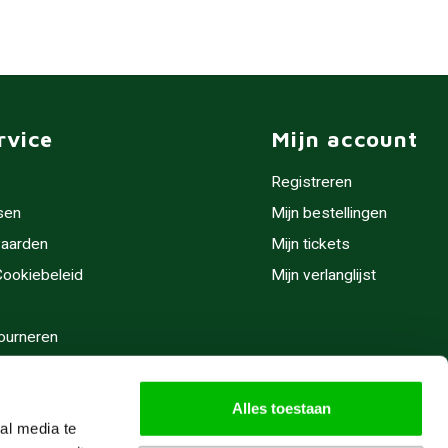
rvice
Mijn account
Registreren
sen
Mijn bestellingen
aarden
Mijn tickets
 Cookiebeleid
Mijn verlanglijst
ourneren
stijden
Alles toestaan
al media te