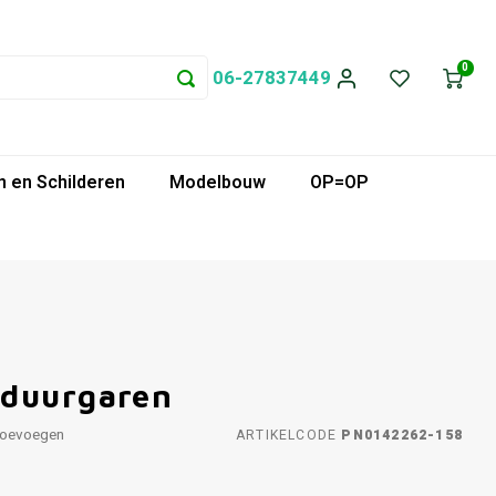
0
06-27837449
 en Schilderen
Modelbouw
OP=OP
rduurgaren
toevoegen
ARTIKELCODE
PN0142262-158