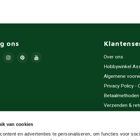
lg ons
Klantense
Over ons
Hobbywinkel As
Algemene voorw
Privacy Policy -
Betaalmethoden
Verzenden & ret
Contact/Opening
Sitemap
ik van cookies
Cadeaubonnen
ontent en advertenties te personaliseren, om functies voor soci