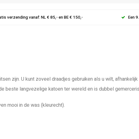
atis verzending vanaf: NL € 85,- en BE € 150,-
Een 9
tsen zijn. U kunt zoveel draadjes gebruiken als u wilt, afhankeli
 de beste langvezelige katoen ter wereld en is dubbel gemerceri
ven mooi in de was (kleurecht).