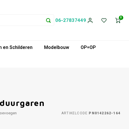
0
06-27837449
 en Schilderen
Modelbouw
OP=OP
rduurgaren
toevoegen
ARTIKELCODE
PN0142262-164