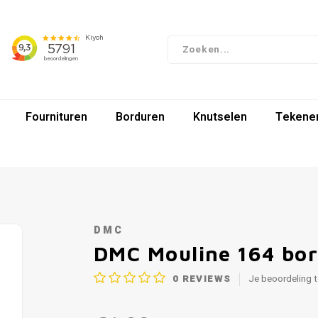
Fournituren
Borduren
Knutselen
Tekenen
DMC
DMC Mouline 164 bo
0
REVIEWS
Je beoordeling 