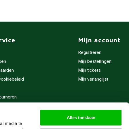
rvice
Mijn account
Registreren
sen
Mijn bestellingen
aarden
Mijn tickets
 Cookiebeleid
Mijn verlanglijst
ourneren
stijden
Alles toestaan
al media te