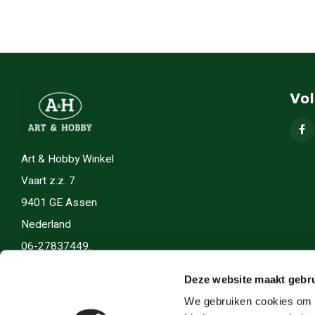
Vo
Art & Hobby Winkel
Vaart z.z. 7
9401 GE Assen
Nederland
06-27837449.
info(@)artenhobby.nl.
Deze website maakt gebru
We gebruiken cookies om c