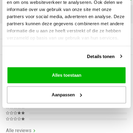
en om ons websiteverkeer te analyseren. Ook delen we
informatie over uw gebruik van onze site met onze
DELEN:
partners voor social media, adverteren en analyse. Deze
partners kunnen deze gegevens combineren met andere
informatie die u aan ze heeft verstrekt of die ze hebben
Productomschrijving
verzameld op basis van uw gebruik van hun services.
Gerelateerde producten
Details tonen
0
STERREN OP BASIS VAN
0
BEOORDELINGEN
Alles toestaan
0
Reviews
Aanpassen
Alle reviews