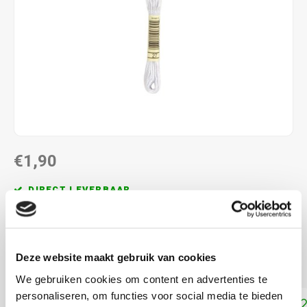
€1,90
DIRECT LEVERBAAR
ALS JE 11 PRODUCTEN VAN "DMC MOULINE ",
"DMC COLOUR VARIATIONS" OF "DMC LIGHT
EFFECTS " KOOPT, ONTVANG JE EEN KORTING VAN
Deze website maakt gebruik van cookies
100% OP HET LAAGSTGEPRIJSDE PRODUCT.
We gebruiken cookies om content en advertenties te
personaliseren, om functies voor social media te bieden
Toevoegen aan winkelwagen