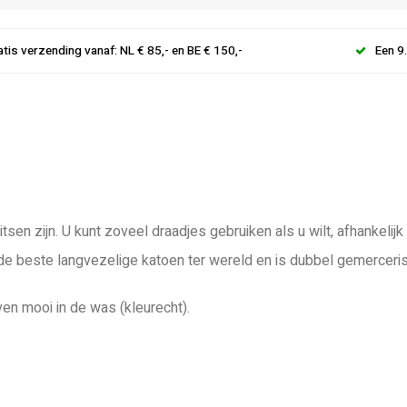
atis verzending vanaf: NL € 85,- en BE € 150,-
Een 9
tsen zijn. U kunt zoveel draadjes gebruiken als u wilt, afhankeli
 de beste langvezelige katoen ter wereld en is dubbel gemerceri
ven mooi in de was (kleurecht).