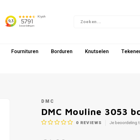
Fournituren
Borduren
Knutselen
Tekenen
DMC
DMC Mouline 3053 b
0
REVIEWS
Je beoordeling 