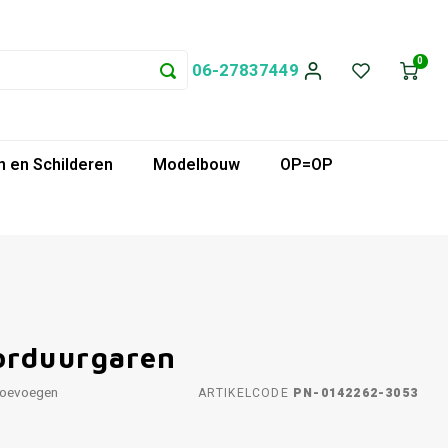
0
06-27837449
 en Schilderen
Modelbouw
OP=OP
orduurgaren
toevoegen
ARTIKELCODE
PN-0142262-3053