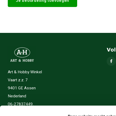
Je beoordeling toevoegen
Vo
Art & Hobby Winkel
Vaart z.z. 7
9401 GE Assen
Nederland
06-27837449.
info(@)artenhobby.nl.