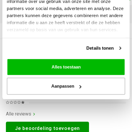
informatie over uw gebruik van onze site met onze
partners voor social media, adverteren en analyse. Deze
DELEN:
partners kunnen deze gegevens combineren met andere
informatie die u aan ze heeft verstrekt of die ze hebben
verzameld op basis van uw gebruik van hun services.
Productomschrijving
Details tonen
0
STERREN OP BASIS VAN
0
BEOORDELINGEN
0
Reviews
Alles toestaan
Aanpassen
Alle reviews
Je beoordeling toevoegen