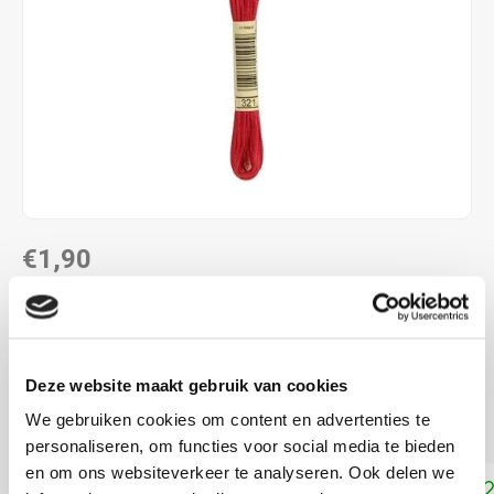
€1,90
DIRECT LEVERBAAR
ALS JE 11 PRODUCTEN VAN "DMC MOULINE ",
"DMC COLOUR VARIATIONS" OF "DMC LIGHT
Deze website maakt gebruik van cookies
EFFECTS " KOOPT, ONTVANG JE EEN KORTING VAN
100% OP HET LAAGSTGEPRIJSDE PRODUCT.
We gebruiken cookies om content en advertenties te
personaliseren, om functies voor social media te bieden
en om ons websiteverkeer te analyseren. Ook delen we
Toevoegen aan winkelwagen