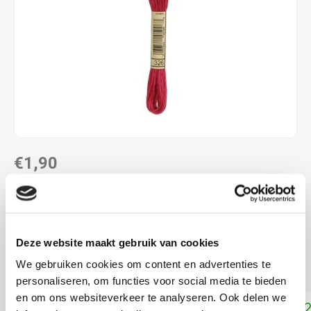
€1,90
DIRECT LEVERBAAR
ALS JE 11 PRODUCTEN VAN "DMC MOULINE ",
"DMC COLOUR VARIATIONS" OF "DMC LIGHT
Deze website maakt gebruik van cookies
EFFECTS " KOOPT, ONTVANG JE EEN KORTING VAN
100% OP HET LAAGSTGEPRIJSDE PRODUCT.
We gebruiken cookies om content en advertenties te
personaliseren, om functies voor social media te bieden
en om ons websiteverkeer te analyseren. Ook delen we
Toevoegen aan winkelwagen