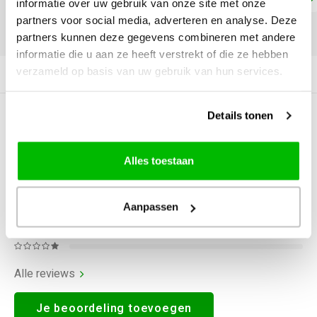
informatie over uw gebruik van onze site met onze
partners voor social media, adverteren en analyse. Deze
DELEN:
partners kunnen deze gegevens combineren met andere
informatie die u aan ze heeft verstrekt of die ze hebben
verzameld op basis van uw gebruik van hun services.
Productomschrijving
Details tonen
0
STERREN OP BASIS VAN
0
BEOORDELINGEN
0
Reviews
Alles toestaan
Aanpassen
Alle reviews
Je beoordeling toevoegen