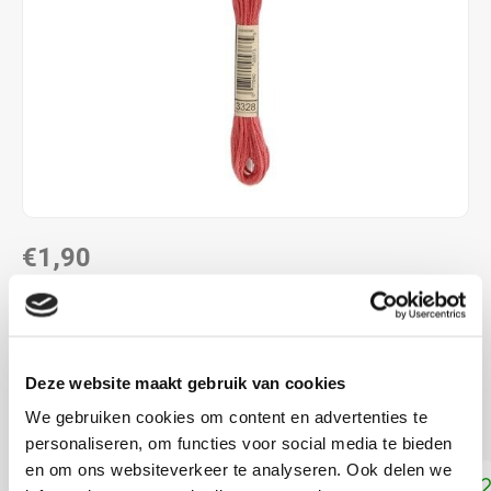
€1,90
DIRECT LEVERBAAR
ALS JE 11 PRODUCTEN VAN "DMC MOULINE ",
"DMC COLOUR VARIATIONS" OF "DMC LIGHT
Deze website maakt gebruik van cookies
EFFECTS " KOOPT, ONTVANG JE EEN KORTING VAN
100% OP HET LAAGSTGEPRIJSDE PRODUCT.
We gebruiken cookies om content en advertenties te
personaliseren, om functies voor social media te bieden
en om ons websiteverkeer te analyseren. Ook delen we
Toevoegen aan winkelwagen