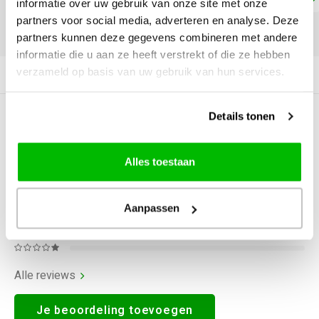
informatie over uw gebruik van onze site met onze
partners voor social media, adverteren en analyse. Deze
DELEN:
partners kunnen deze gegevens combineren met andere
informatie die u aan ze heeft verstrekt of die ze hebben
verzameld op basis van uw gebruik van hun services.
Productomschrijving
Details tonen
0
STERREN OP BASIS VAN
0
BEOORDELINGEN
0
Reviews
Alles toestaan
Aanpassen
Alle reviews
Je beoordeling toevoegen