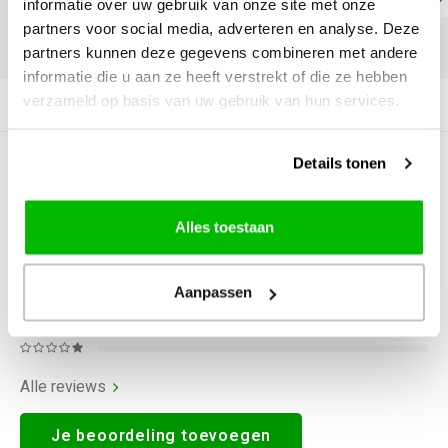
informatie over uw gebruik van onze site met onze
partners voor social media, adverteren en analyse. Deze
DELEN:
partners kunnen deze gegevens combineren met andere
informatie die u aan ze heeft verstrekt of die ze hebben
verzameld op basis van uw gebruik van hun services.
Productomschrijving
Details tonen
0
STERREN OP BASIS VAN
0
BEOORDELINGEN
0
Reviews
Alles toestaan
Aanpassen
Alle reviews
Je beoordeling toevoegen