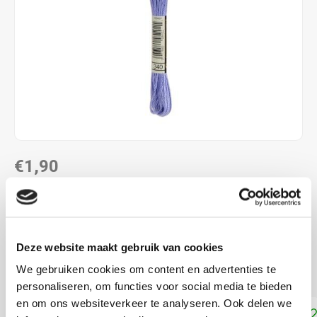
€1,90
DIRECT LEVERBAAR
ALS JE 11 PRODUCTEN VAN "DMC MOULINE ",
"DMC COLOUR VARIATIONS" OF "DMC LIGHT
Deze website maakt gebruik van cookies
EFFECTS " KOOPT, ONTVANG JE EEN KORTING VAN
100% OP HET LAAGSTGEPRIJSDE PRODUCT.
We gebruiken cookies om content en advertenties te
personaliseren, om functies voor social media te bieden
en om ons websiteverkeer te analyseren. Ook delen we
Toevoegen aan winkelwagen