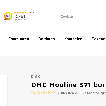
Fournituren
Borduren
Knutselen
Tekenen
DMC
DMC Mouline 371 bo
0
REVIEWS
Je beoordeling 