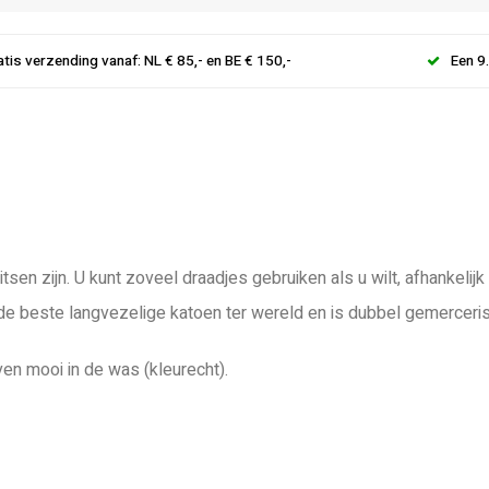
atis verzending vanaf: NL € 85,- en BE € 150,-
Een 9
tsen zijn. U kunt zoveel draadjes gebruiken als u wilt, afhankeli
 de beste langvezelige katoen ter wereld en is dubbel gemerceri
ven mooi in de was (kleurecht).