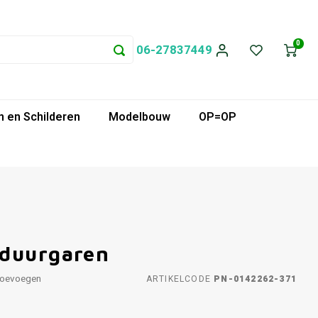
0
06-27837449
 en Schilderen
Modelbouw
OP=OP
rduurgaren
toevoegen
ARTIKELCODE
PN-0142262-371