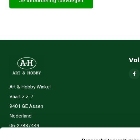
Je beoordeling toevoegen
Vo
Art & Hobby Winkel
Vaart z.z. 7
9401 GE Assen
Nederland
06-27837449.
info(@)artenhobby.nl.