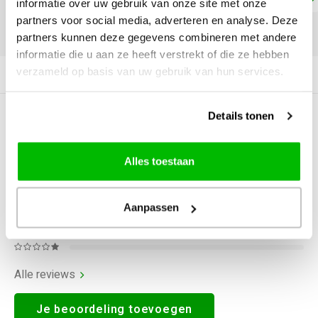
informatie over uw gebruik van onze site met onze
partners voor social media, adverteren en analyse. Deze
DELEN:
partners kunnen deze gegevens combineren met andere
informatie die u aan ze heeft verstrekt of die ze hebben
verzameld op basis van uw gebruik van hun services.
Productomschrijving
Details tonen
0
STERREN OP BASIS VAN
0
BEOORDELINGEN
0
Reviews
Alles toestaan
Aanpassen
Alle reviews
Je beoordeling toevoegen