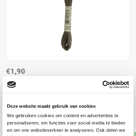
€1,90
DIRECT LEVERBAAR
ALS JE 11 PRODUCTEN VAN "DMC MOULINE ",
"DMC COLOUR VARIATIONS" OF "DMC LIGHT
Deze website maakt gebruik van cookies
EFFECTS " KOOPT, ONTVANG JE EEN KORTING VAN
100% OP HET LAAGSTGEPRIJSDE PRODUCT.
We gebruiken cookies om content en advertenties te
personaliseren, om functies voor social media te bieden
en om ons websiteverkeer te analyseren. Ook delen we
Toevoegen aan winkelwagen