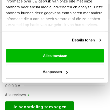
informatie over uw gebruik van onze site met onze
partners voor social media, adverteren en analyse. Deze
DELEN:
partners kunnen deze gegevens combineren met andere
informatie die u aan ze heeft verstrekt of die ze hebben
verzameld op basis van uw gebruik van hun services.
Productomschrijving
Details tonen
0
STERREN OP BASIS VAN
0
BEOORDELINGEN
0
Reviews
Alles toestaan
Aanpassen
Alle reviews
Je beoordeling toevoegen