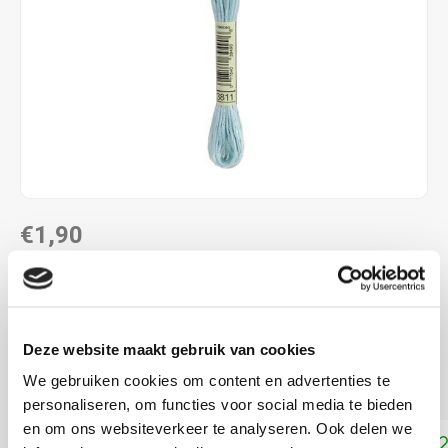
€1,90
DIRECT LEVERBAAR
ALS JE 11 PRODUCTEN VAN "DMC MOULINE ",
"DMC COLOUR VARIATIONS" OF "DMC LIGHT
Deze website maakt gebruik van cookies
EFFECTS " KOOPT, ONTVANG JE EEN KORTING VAN
100% OP HET LAAGSTGEPRIJSDE PRODUCT.
We gebruiken cookies om content en advertenties te
personaliseren, om functies voor social media te bieden
en om ons websiteverkeer te analyseren. Ook delen we
Toevoegen aan winkelwagen