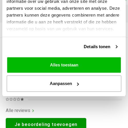
informatie over uw gebruik van onze site met onze
partners voor social media, adverteren en analyse. Deze
DELEN:
partners kunnen deze gegevens combineren met andere
informatie die u aan ze heeft verstrekt of die ze hebben
verzameld op basis van uw gebruik van hun services.
Productomschrijving
Details tonen
0
STERREN OP BASIS VAN
0
BEOORDELINGEN
0
Reviews
Alles toestaan
Aanpassen
Alle reviews
Je beoordeling toevoegen