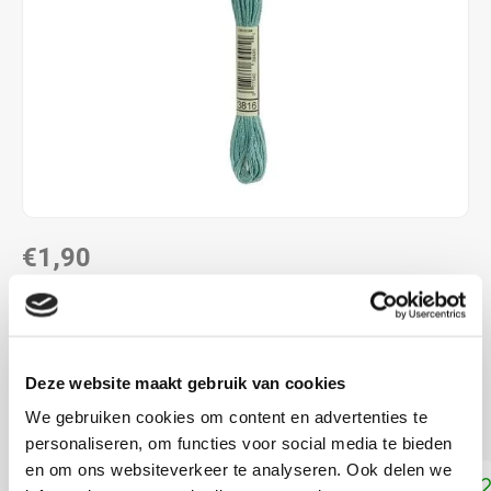
€1,90
DIRECT LEVERBAAR
ALS JE 11 PRODUCTEN VAN "DMC MOULINE ",
"DMC COLOUR VARIATIONS" OF "DMC LIGHT
Deze website maakt gebruik van cookies
EFFECTS " KOOPT, ONTVANG JE EEN KORTING VAN
100% OP HET LAAGSTGEPRIJSDE PRODUCT.
We gebruiken cookies om content en advertenties te
personaliseren, om functies voor social media te bieden
en om ons websiteverkeer te analyseren. Ook delen we
Toevoegen aan winkelwagen