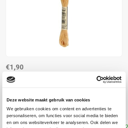
€1,90
DIRECT LEVERBAAR
ALS JE 11 PRODUCTEN VAN "DMC MOULINE ",
"DMC COLOUR VARIATIONS" OF "DMC LIGHT
Deze website maakt gebruik van cookies
EFFECTS " KOOPT, ONTVANG JE EEN KORTING VAN
100% OP HET LAAGSTGEPRIJSDE PRODUCT.
We gebruiken cookies om content en advertenties te
personaliseren, om functies voor social media te bieden
en om ons websiteverkeer te analyseren. Ook delen we
Toevoegen aan winkelwagen