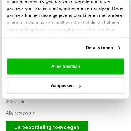
informatie over uw gebruik van onze site met onze
partners voor social media, adverteren en analyse. Deze
DELEN:
partners kunnen deze gegevens combineren met andere
informatie die u aan ze heeft verstrekt of die ze hebben
verzameld op basis van uw gebruik van hun services.
Productomschrijving
Details tonen
0
STERREN OP BASIS VAN
0
BEOORDELINGEN
0
Reviews
Alles toestaan
Aanpassen
Alle reviews
Je beoordeling toevoegen