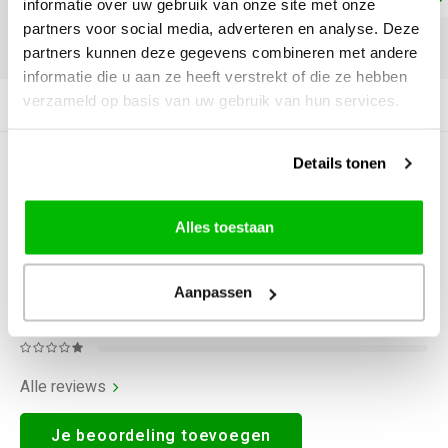
informatie over uw gebruik van onze site met onze
partners voor social media, adverteren en analyse. Deze
DELEN:
partners kunnen deze gegevens combineren met andere
informatie die u aan ze heeft verstrekt of die ze hebben
verzameld op basis van uw gebruik van hun services.
Productomschrijving
Details tonen
0
STERREN OP BASIS VAN
0
BEOORDELINGEN
0
Reviews
Alles toestaan
Aanpassen
Alle reviews
Je beoordeling toevoegen