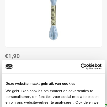
€1,90
DIRECT LEVERBAAR
ALS JE 11 PRODUCTEN VAN "DMC MOULINE ",
"DMC COLOUR VARIATIONS" OF "DMC LIGHT
Deze website maakt gebruik van cookies
EFFECTS " KOOPT, ONTVANG JE EEN KORTING VAN
100% OP HET LAAGSTGEPRIJSDE PRODUCT.
We gebruiken cookies om content en advertenties te
personaliseren, om functies voor social media te bieden
en om ons websiteverkeer te analyseren. Ook delen we
Toevoegen aan winkelwagen