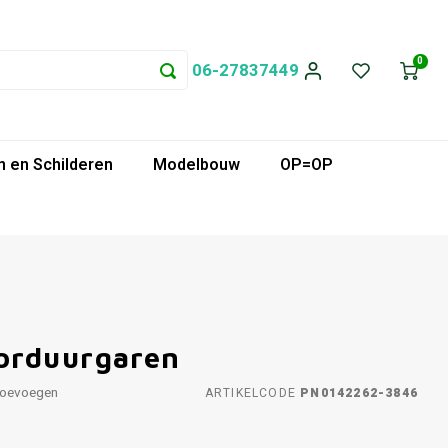
0
06-27837449
 en Schilderen
Modelbouw
OP=OP
orduurgaren
toevoegen
ARTIKELCODE
PN0142262-3846