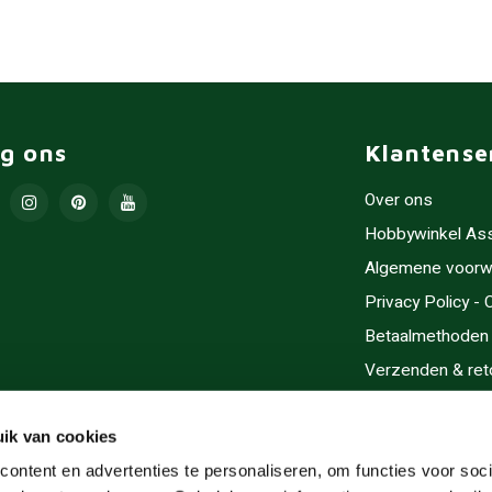
lg ons
Klantense
Over ons
Hobbywinkel As
Algemene voorw
Privacy Policy -
Betaalmethoden
Verzenden & ret
Contact/Opening
Sitemap
ik van cookies
Cadeaubonnen
ontent en advertenties te personaliseren, om functies voor soci