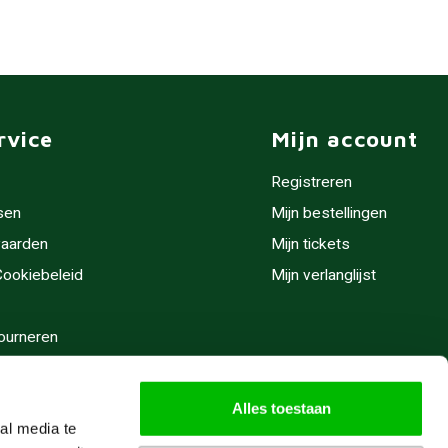
rvice
Mijn account
Registreren
sen
Mijn bestellingen
aarden
Mijn tickets
 Cookiebeleid
Mijn verlanglijst
ourneren
stijden
Alles toestaan
al media te