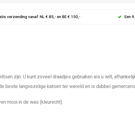
atis verzending vanaf: NL € 85,- en BE € 150,-
Een 9
litsen zijn. U kunt zoveel draadjes gebruiken als u wilt, afhanke
 de beste langvezelige katoen ter wereld en is dubbel gemerceri
ven mooi in de was (kleurecht).