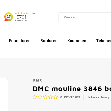
Fournituren
Borduren
Knutselen
Tekenen
DMC
DMC mouline 3846 b
0
REVIEWS
Je beoordeling 