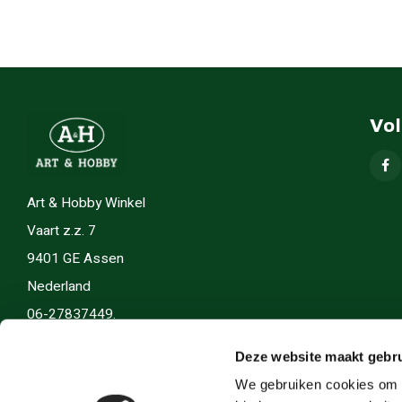
Vo
Art & Hobby Winkel
Vaart z.z. 7
9401 GE Assen
Nederland
06-27837449.
info(@)artenhobby.nl.
Deze website maakt gebru
We gebruiken cookies om c