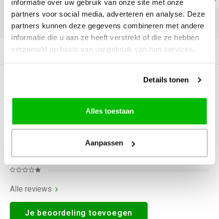
informatie over uw gebruik van onze site met onze
partners voor social media, adverteren en analyse. Deze
DELEN:
partners kunnen deze gegevens combineren met andere
informatie die u aan ze heeft verstrekt of die ze hebben
verzameld op basis van uw gebruik van hun services.
Productomschrijving
Details tonen
0
STERREN OP BASIS VAN
0
BEOORDELINGEN
0
Reviews
Alles toestaan
Aanpassen
Alle reviews
Je beoordeling toevoegen