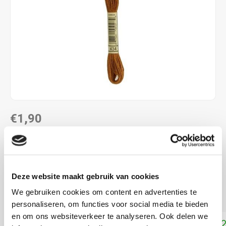
€1,90
DIRECT LEVERBAAR
ALS JE 11 PRODUCTEN VAN "DMC MOULINE ",
"DMC COLOUR VARIATIONS" OF "DMC LIGHT
Deze website maakt gebruik van cookies
EFFECTS " KOOPT, ONTVANG JE EEN KORTING VAN
100% OP HET LAAGSTGEPRIJSDE PRODUCT.
We gebruiken cookies om content en advertenties te
personaliseren, om functies voor social media te bieden
en om ons websiteverkeer te analyseren. Ook delen we
Toevoegen aan winkelwagen