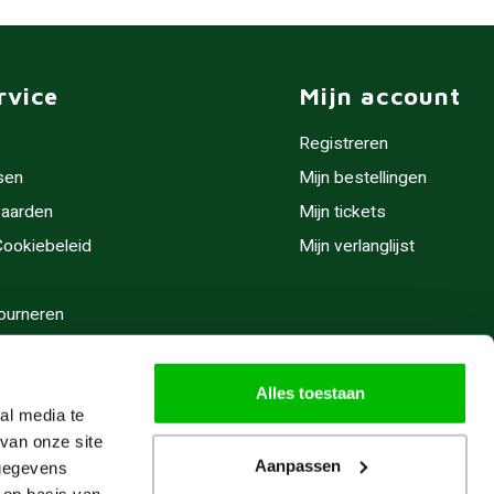
rvice
Mijn account
Registreren
sen
Mijn bestellingen
aarden
Mijn tickets
 Cookiebeleid
Mijn verlanglijst
ourneren
stijden
Alles toestaan
al media te
van onze site
Aanpassen
 gegevens