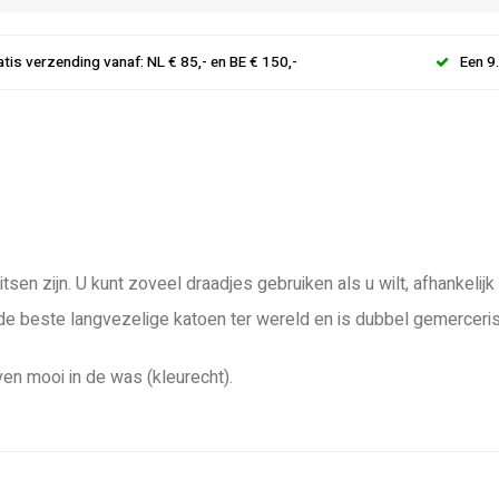
atis verzending vanaf: NL € 85,- en BE € 150,-
Een 9
tsen zijn. U kunt zoveel draadjes gebruiken als u wilt, afhankeli
 de beste langvezelige katoen ter wereld en is dubbel gemerceri
ven mooi in de was (kleurecht).