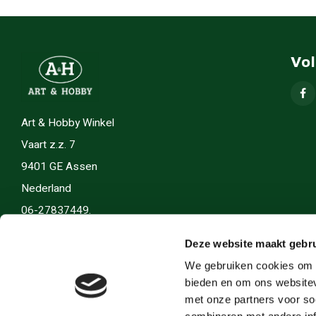
Vo
Art & Hobby Winkel
Vaart z.z. 7
9401 GE Assen
Nederland
06-27837449.
info(@)artenhobby.nl.
Deze website maakt gebru
We gebruiken cookies om c
bieden en om ons websitev
met onze partners voor so