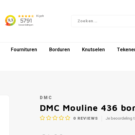
Fournituren
Borduren
Knutselen
Tekenen
DMC
DMC Mouline 436 bo
0
REVIEWS
Je beoordeling 