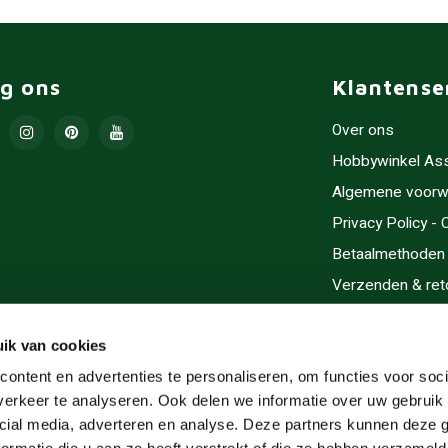
lg ons
Klantense
Over ons
Hobbywinkel As
Algemene voorw
Privacy Policy -
Betaalmethoden
Verzenden & ret
Contact/Opening
Sitemap
ik van cookies
Cadeaubonnen
ontent en advertenties te personaliseren, om functies voor soci
erkeer te analyseren. Ook delen we informatie over uw gebruik 
Inlijsten
cial media, adverteren en analyse. Deze partners kunnen deze
Servicegebieden