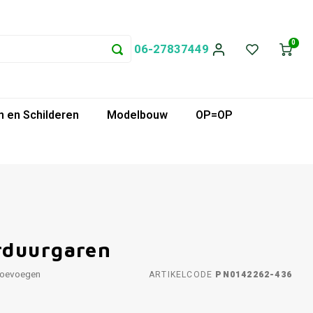
0
06-27837449
 en Schilderen
Modelbouw
OP=OP
rduurgaren
toevoegen
ARTIKELCODE
PN0142262-436