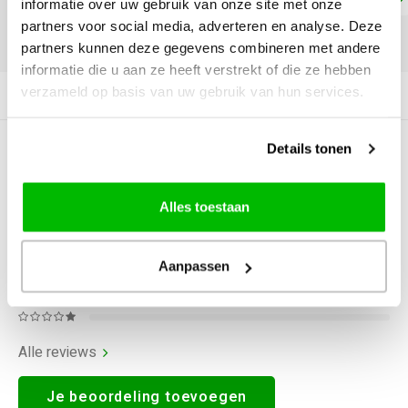
informatie over uw gebruik van onze site met onze
partners voor social media, adverteren en analyse. Deze
DELEN:
partners kunnen deze gegevens combineren met andere
informatie die u aan ze heeft verstrekt of die ze hebben
verzameld op basis van uw gebruik van hun services.
Productomschrijving
Details tonen
0
STERREN OP BASIS VAN
0
BEOORDELINGEN
0
Reviews
Alles toestaan
Aanpassen
Alle reviews
Je beoordeling toevoegen