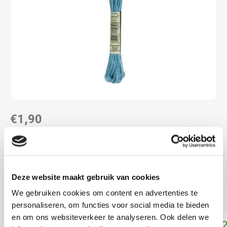
€1,90
DIRECT LEVERBAAR
ALS JE 11 PRODUCTEN VAN "DMC MOULINE ",
"DMC COLOUR VARIATIONS" OF "DMC LIGHT
Deze website maakt gebruik van cookies
EFFECTS " KOOPT, ONTVANG JE EEN KORTING VAN
100% OP HET LAAGSTGEPRIJSDE PRODUCT.
We gebruiken cookies om content en advertenties te
personaliseren, om functies voor social media te bieden
en om ons websiteverkeer te analyseren. Ook delen we
Toevoegen aan winkelwagen