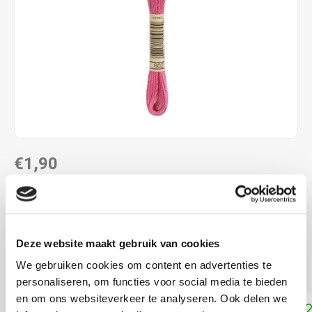
€1,90
DIRECT LEVERBAAR
ALS JE 11 PRODUCTEN VAN "DMC MOULINE ",
"DMC COLOUR VARIATIONS" OF "DMC LIGHT
Deze website maakt gebruik van cookies
EFFECTS " KOOPT, ONTVANG JE EEN KORTING VAN
100% OP HET LAAGSTGEPRIJSDE PRODUCT.
We gebruiken cookies om content en advertenties te
personaliseren, om functies voor social media te bieden
en om ons websiteverkeer te analyseren. Ook delen we
Toevoegen aan winkelwagen