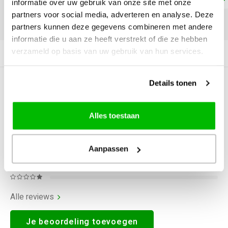
informatie over uw gebruik van onze site met onze
partners voor social media, adverteren en analyse. Deze
DELEN:
partners kunnen deze gegevens combineren met andere
informatie die u aan ze heeft verstrekt of die ze hebben
verzameld op basis van uw gebruik van hun services.
Productomschrijving
Details tonen
0
STERREN OP BASIS VAN
0
BEOORDELINGEN
0
Reviews
Alles toestaan
Aanpassen
Alle reviews
Je beoordeling toevoegen