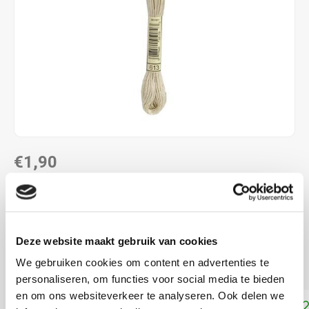
€1,90
DIRECT LEVERBAAR
ALS JE 11 PRODUCTEN VAN "DMC MOULINE ",
"DMC COLOUR VARIATIONS" OF "DMC LIGHT
Deze website maakt gebruik van cookies
EFFECTS " KOOPT, ONTVANG JE EEN KORTING VAN
100% OP HET LAAGSTGEPRIJSDE PRODUCT.
We gebruiken cookies om content en advertenties te
personaliseren, om functies voor social media te bieden
en om ons websiteverkeer te analyseren. Ook delen we
Toevoegen aan winkelwagen