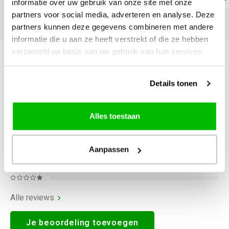
informatie over uw gebruik van onze site met onze
partners voor social media, adverteren en analyse. Deze
DELEN:
partners kunnen deze gegevens combineren met andere
informatie die u aan ze heeft verstrekt of die ze hebben
verzameld op basis van uw gebruik van hun services.
Productomschrijving
Details tonen
0
STERREN OP BASIS VAN
0
BEOORDELINGEN
0
Reviews
Alles toestaan
Aanpassen
Alle reviews
Je beoordeling toevoegen