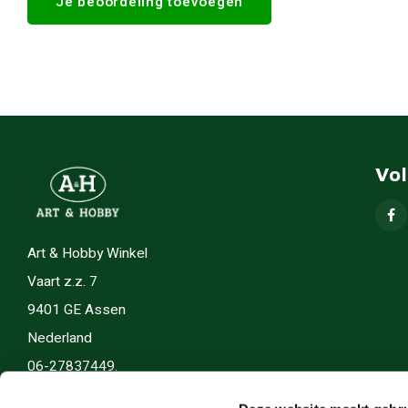
Je beoordeling toevoegen
Vo
Art & Hobby Winkel
Vaart z.z. 7
9401 GE Assen
Nederland
06-27837449.
info(@)artenhobby.nl.