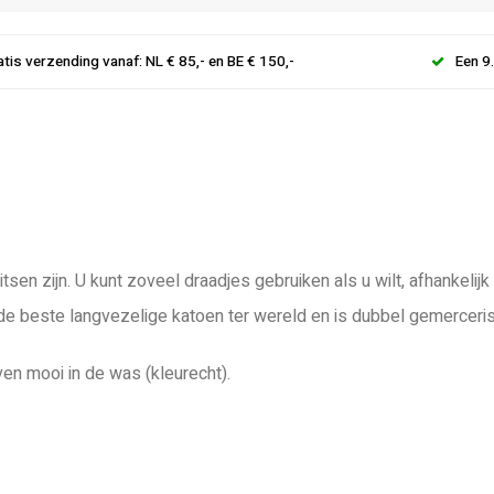
atis verzending vanaf: NL € 85,- en BE € 150,-
Een 9
tsen zijn. U kunt zoveel draadjes gebruiken als u wilt, afhankeli
 de beste langvezelige katoen ter wereld en is dubbel gemerceri
ven mooi in de was (kleurecht).