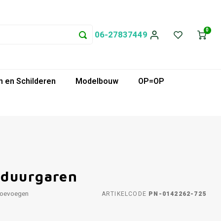
0
06-27837449
 en Schilderen
Modelbouw
OP=OP
rduurgaren
toevoegen
ARTIKELCODE
PN-0142262-725