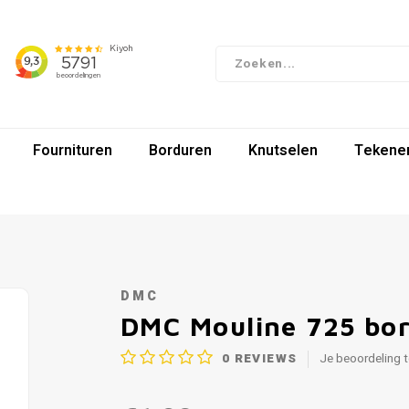
Fournituren
Borduren
Knutselen
Tekenen
DMC
DMC Mouline 725 bo
0
REVIEWS
Je beoordeling 