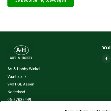
Je beoordeling toevoegen
Vo
Art & Hobby Winkel
Vaart z.z. 7
9401 GE Assen
Nederland
06-27837449.
info(@)artenhobby.nl.