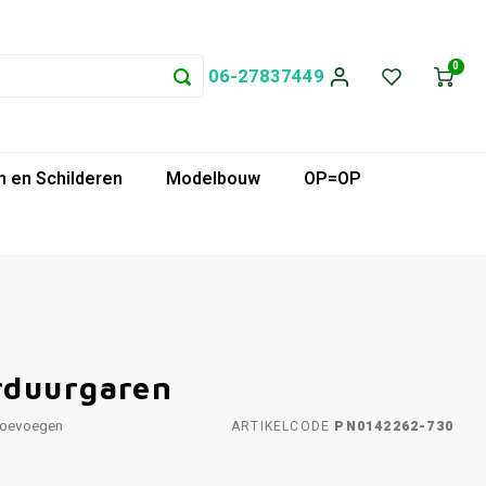
0
06-27837449
 en Schilderen
Modelbouw
OP=OP
rduurgaren
toevoegen
ARTIKELCODE
PN0142262-730