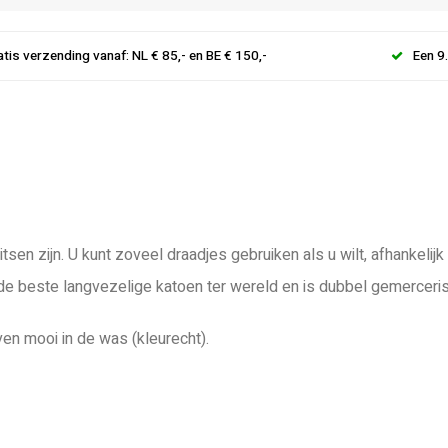
atis verzending vanaf: NL € 85,- en BE € 150,-
Een 9
tsen zijn. U kunt zoveel draadjes gebruiken als u wilt, afhankeli
 de beste langvezelige katoen ter wereld en is dubbel gemerceri
ven mooi in de was (kleurecht).