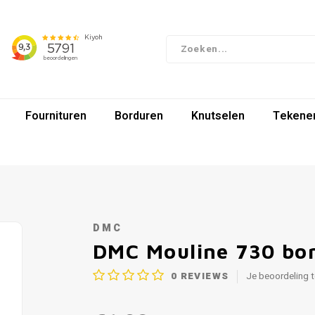
Fournituren
Borduren
Knutselen
Tekenen
DMC
DMC Mouline 730 bo
0
REVIEWS
Je beoordeling 