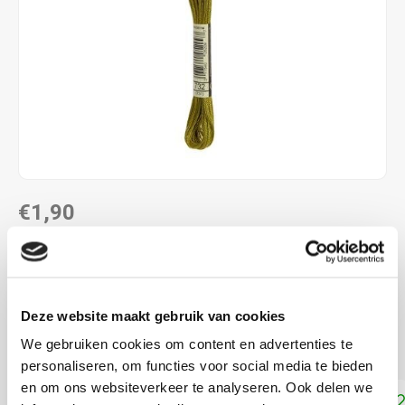
€1,90
DIRECT LEVERBAAR
ALS JE 11 PRODUCTEN VAN "DMC MOULINE ",
"DMC COLOUR VARIATIONS" OF "DMC LIGHT
Deze website maakt gebruik van cookies
EFFECTS " KOOPT, ONTVANG JE EEN KORTING VAN
100% OP HET LAAGSTGEPRIJSDE PRODUCT.
We gebruiken cookies om content en advertenties te
personaliseren, om functies voor social media te bieden
en om ons websiteverkeer te analyseren. Ook delen we
Toevoegen aan winkelwagen