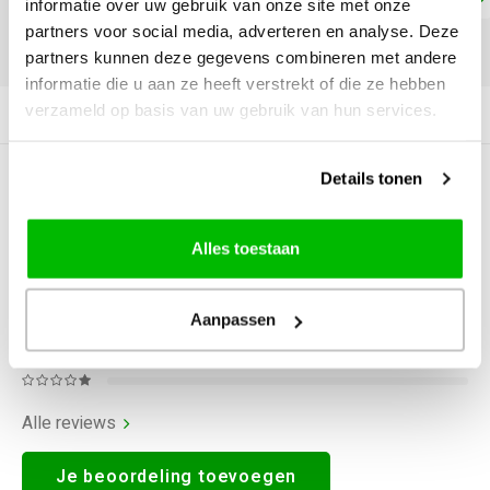
informatie over uw gebruik van onze site met onze
partners voor social media, adverteren en analyse. Deze
DELEN:
partners kunnen deze gegevens combineren met andere
informatie die u aan ze heeft verstrekt of die ze hebben
verzameld op basis van uw gebruik van hun services.
Productomschrijving
Details tonen
0
STERREN OP BASIS VAN
0
BEOORDELINGEN
0
Reviews
Alles toestaan
Aanpassen
Alle reviews
Je beoordeling toevoegen