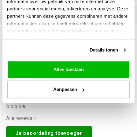
informatie over uw gebruik van onze site met onze
partners voor social media, adverteren en analyse. Deze
DELEN:
partners kunnen deze gegevens combineren met andere
informatie die u aan ze heeft verstrekt of die ze hebben
verzameld op basis van uw gebruik van hun services.
Productomschrijving
Details tonen
0
STERREN OP BASIS VAN
0
BEOORDELINGEN
0
Reviews
Alles toestaan
Aanpassen
Alle reviews
Je beoordeling toevoegen