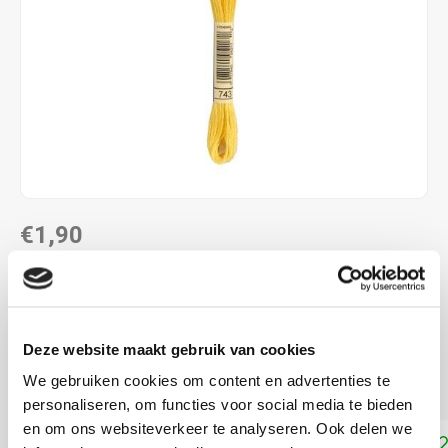
€1,90
DIRECT LEVERBAAR
ALS JE 11 PRODUCTEN VAN "DMC MOULINE ",
"DMC COLOUR VARIATIONS" OF "DMC LIGHT
Deze website maakt gebruik van cookies
EFFECTS " KOOPT, ONTVANG JE EEN KORTING VAN
100% OP HET LAAGSTGEPRIJSDE PRODUCT.
We gebruiken cookies om content en advertenties te
personaliseren, om functies voor social media te bieden
en om ons websiteverkeer te analyseren. Ook delen we
Toevoegen aan winkelwagen