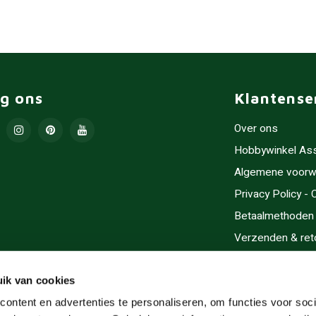
lg ons
Klantense
Over ons
Hobbywinkel As
Algemene voorw
Privacy Policy -
Betaalmethoden
Verzenden & ret
Contact/Opening
Sitemap
ik van cookies
Cadeaubonnen
ontent en advertenties te personaliseren, om functies voor soci