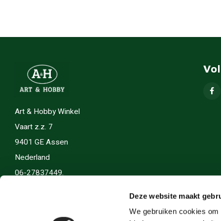
Vo
Art & Hobby Winkel
Vaart z.z. 7
9401 GE Assen
Nederland
06-27837449.
info(@)artenhobby.nl.
Deze website maakt gebru
We gebruiken cookies om c