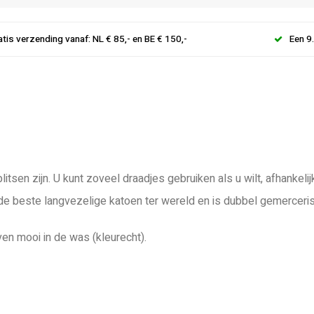
atis verzending vanaf: NL € 85,- en BE € 150,-
Een 9
litsen zijn. U kunt zoveel draadjes gebruiken als u wilt, afhanke
 de beste langvezelige katoen ter wereld en is dubbel gemerceri
ven mooi in de was (kleurecht).