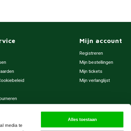
rvice
Mijn account
Registreren
sen
Mijn bestellingen
aarden
Mijn tickets
 Cookiebeleid
Mijn verlanglijst
ourneren
stijden
Alles toestaan
al media te