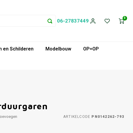
0
06-27837449
 en Schilderen
Modelbouw
OP=OP
rduurgaren
toevoegen
ARTIKELCODE
PN0142262-793