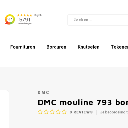
Fournituren
Borduren
Knutselen
Tekenen
DMC
DMC mouline 793 bo
0
REVIEWS
Je beoordeling 