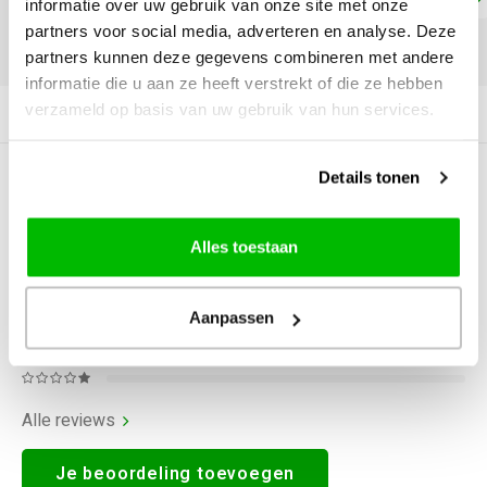
informatie over uw gebruik van onze site met onze
partners voor social media, adverteren en analyse. Deze
DELEN:
partners kunnen deze gegevens combineren met andere
informatie die u aan ze heeft verstrekt of die ze hebben
verzameld op basis van uw gebruik van hun services.
Productomschrijving
Details tonen
0
STERREN OP BASIS VAN
0
BEOORDELINGEN
0
Reviews
Alles toestaan
Aanpassen
Alle reviews
Je beoordeling toevoegen