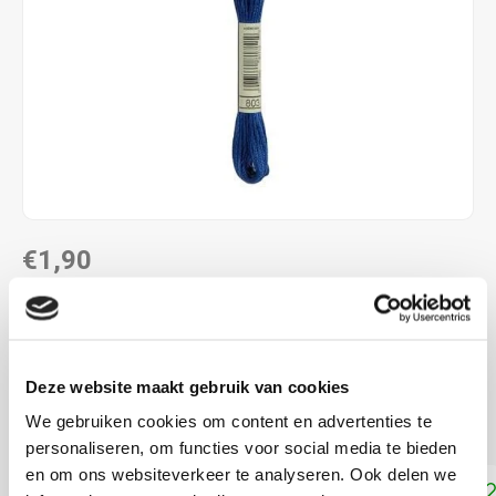
€1,90
DIRECT LEVERBAAR
ALS JE 11 PRODUCTEN VAN "DMC MOULINE ",
"DMC COLOUR VARIATIONS" OF "DMC LIGHT
Deze website maakt gebruik van cookies
EFFECTS " KOOPT, ONTVANG JE EEN KORTING VAN
100% OP HET LAAGSTGEPRIJSDE PRODUCT.
We gebruiken cookies om content en advertenties te
personaliseren, om functies voor social media te bieden
en om ons websiteverkeer te analyseren. Ook delen we
Toevoegen aan winkelwagen