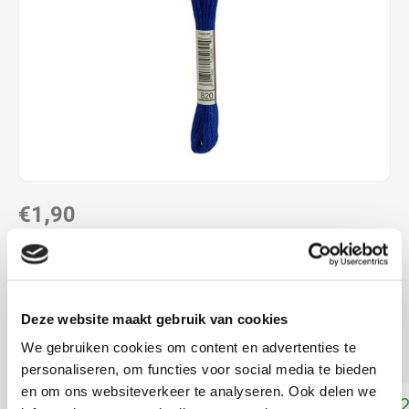
€1,90
DIRECT LEVERBAAR
ALS JE 11 PRODUCTEN VAN "DMC MOULINE ",
"DMC COLOUR VARIATIONS" OF "DMC LIGHT
Deze website maakt gebruik van cookies
EFFECTS " KOOPT, ONTVANG JE EEN KORTING VAN
100% OP HET LAAGSTGEPRIJSDE PRODUCT.
We gebruiken cookies om content en advertenties te
personaliseren, om functies voor social media te bieden
en om ons websiteverkeer te analyseren. Ook delen we
Toevoegen aan winkelwagen