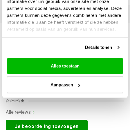
informatie over uw gebruik van onze site met onze
partners voor social media, adverteren en analyse. Deze
DELEN:
partners kunnen deze gegevens combineren met andere
informatie die u aan ze heeft verstrekt of die ze hebben
verzameld op basis van uw gebruik van hun services.
Productomschrijving
Details tonen
0
STERREN OP BASIS VAN
0
BEOORDELINGEN
0
Reviews
Alles toestaan
Aanpassen
Alle reviews
Je beoordeling toevoegen